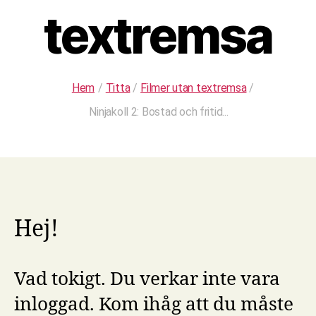
textremsa
Hem
/
Titta
/
Filmer utan textremsa
/
Ninjakoll 2: Bostad och fritid...
Hej!
Vad tokigt. Du verkar inte vara
inloggad. Kom ihåg att du måste