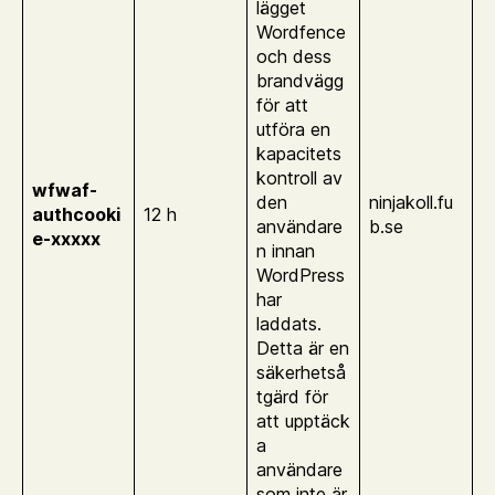
lägget
Wordfence
och dess
brandvägg
för att
utföra en
kapacitets
kontroll av
wfwaf-
den
ninjakoll.fu
authcooki
12 h
användare
b.se
e-xxxxx
n innan
WordPress
har
laddats.
Detta är en
säkerhetså
tgärd för
att upptäck
a
användare
som inte är