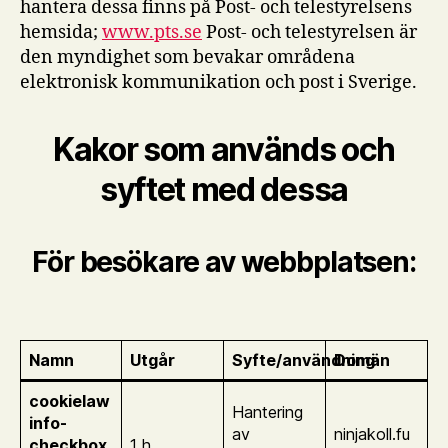
hantera dessa finns på Post- och telestyrelsens
hemsida;
www.pts.se
Post- och telestyrelsen är
den myndighet som bevakar områdena
elektronisk kommunikation och post i Sverige.
Kakor som används och
syftet med dessa
För besökare av webbplatsen:
Namn
Utgår
Syfte/användning
Domän
cookielaw
Hantering
info-
av
ninjakoll.fu
checkbox
1 h