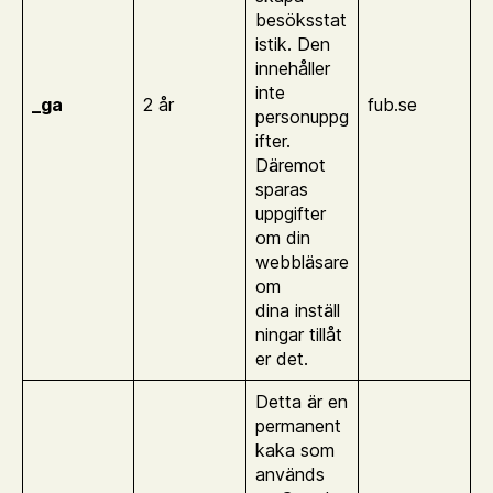
besöksstat
istik. Den
innehåller
inte
_ga
2 år
fub.se
personuppg
ifter.
Däremot
sparas
uppgifter
om din
webbläsare
om
dina inställ
ningar tillåt
er det.
Detta är en
permanent
kaka som
används