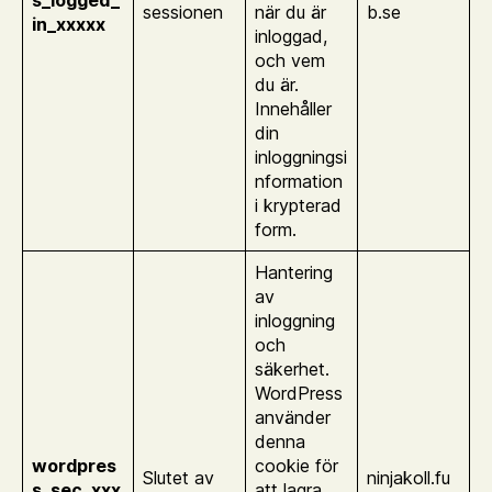
sessionen
när du är
b.se
in_xxxxx
inloggad,
och vem
du är.
Innehåller
din
inloggningsi
nformation
i krypterad
form.
Hantering
av
inloggning
och
säkerhet.
WordPress
använder
denna
wordpres
cookie för
Slutet av
ninjakoll.fu
s_sec_xxx
att lagra