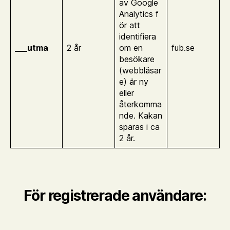
av Google
Analytics f
ör att
identifiera
___utma
2 år
om en
fub.se
besökare
(webbläsar
e) är ny
eller
återkomma
nde. Kakan
sparas i ca
2 år.
För registrerade användare: