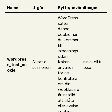
Namn
Utgår
Syfte/användning
Domän
WordPress
sätter
denna
cookie när
du kommer
till
inloggnings
sidan.
wordpres
Slutet av
Kakan
ninjakoll.fu
s_test_co
sessionen
används
b.se
okie
för att
kontrollera
om din
webbläsare
är inställd
att tillåta
eller avvisa
cookies.