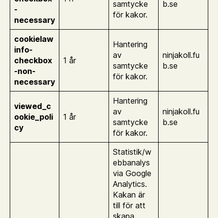
samtycke
b.se
-
för kakor.
necessary
cookielaw
Hantering
info-
av
ninjakoll.fu
checkbox
1 år
samtycke
b.se
-non-
för kakor.
necessary
Hantering
viewed_c
av
ninjakoll.fu
ookie_poli
1 år
samtycke
b.se
cy
för kakor.
Statistik/w
ebbanalys
via Google
Analytics.
Kakan är
till för att
skapa