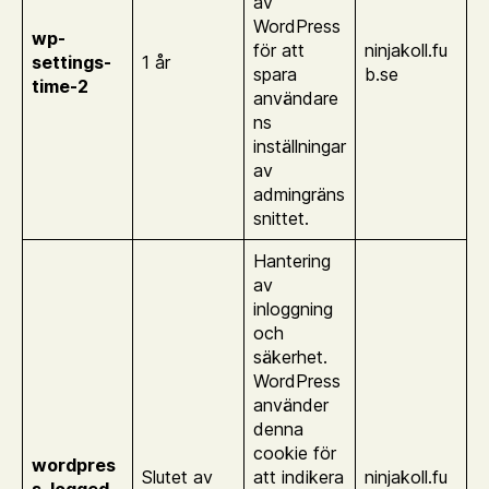
av
WordPress
wp-
för att
ninjakoll.fu
settings-
1 år
spara
b.se
time-2
användare
ns
inställningar
av
admingräns
snittet.
Hantering
av
inloggning
och
säkerhet.
WordPress
använder
denna
cookie för
wordpres
Slutet av
att indikera
ninjakoll.fu
s_logged_