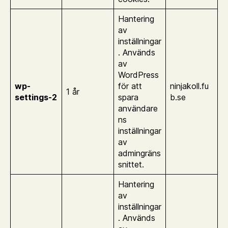
Hantering
av
inställningar
. Används
av
WordPress
wp-
för att
ninjakoll.fu
1 år
settings-2
spara
b.se
användare
ns
inställningar
av
admingräns
snittet.
Hantering
av
inställningar
. Används